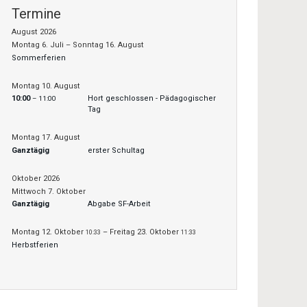
Termine
August 2026
Montag
6.
Juli
–
Sonntag
16.
August
Sommerferien
Montag
10.
August
10:00
Hort geschlossen - Pädagogischer
– 11:00
Tag
Montag
17.
August
Ganztägig
erster Schultag
Oktober 2026
Mittwoch
7.
Oktober
Ganztägig
Abgabe SF-Arbeit
Montag
12.
Oktober
–
Freitag
23.
Oktober
10:33
11:33
Herbstferien