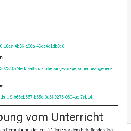
ab50-18ca-4b56-a86a-46ce4c1db8c8
en
ds/2022/02/Merkblatt-zur-Erhebung-von-personenbezogenen-
ht
d:scds:US:b66cb557-b55e-3a6f-9275-0604aef7aba4
bung vom Unterricht
dieses Formular mindestens 14 Tage vor dem betreffenden Tag