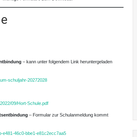
ge
entbindung
– kann unter folgendem Link heruntergeladen
-zum-schuljahr-20272028
/2022/09/Hort-Schule.pdf
tsentbindung
– Formular zur Schulanmeldung kommt
f4b-e481-46c0-bbe1-e81c2ecc7aa5